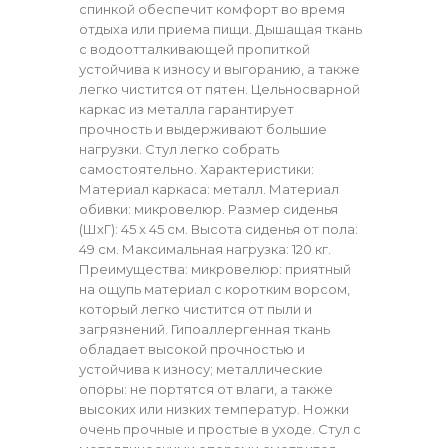
спинкой обеспечит комфорт во время
отдыха или приема пищи. Дышащая ткань
с водоотталкивающей пропиткой
устойчива к износу и выгоранию, а также
легко чистится от пятен. Цельносварной
каркас из металла гарантирует
прочность и выдерживают большие
нагрузки. Стул легко собрать
самостоятельно. Характеристики:
Материал каркаса: металл. Материал
обивки: микровелюр. Размер сиденья
(ШхГ): 45 х 45 см. Высота сиденья от пола:
49 см. Максимальная нагрузка: 120 кг.
Преимущества: микровелюр: приятный
на ощупь материал с коротким ворсом,
который легко чистится от пыли и
загрязнений. Гипоаллергенная ткань
обладает высокой прочностью и
устойчива к износу; металлические
опоры: не портятся от влаги, а также
высоких или низких температур. Ножки
очень прочные и простые в уходе. Стул с