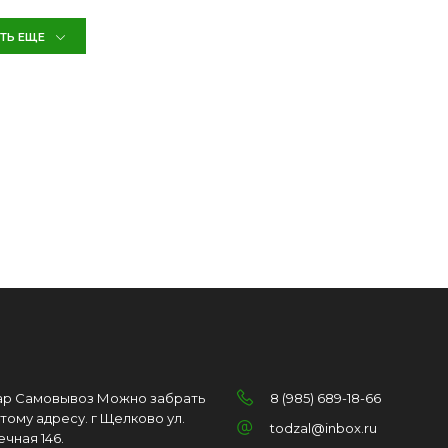
ТЬ ЕЩЕ
ар Самовывоз Можно забрать
8 (985) 689-18-66
этому адресу. г Щелково ул.
todzal@inbox.ru
ечная 146.