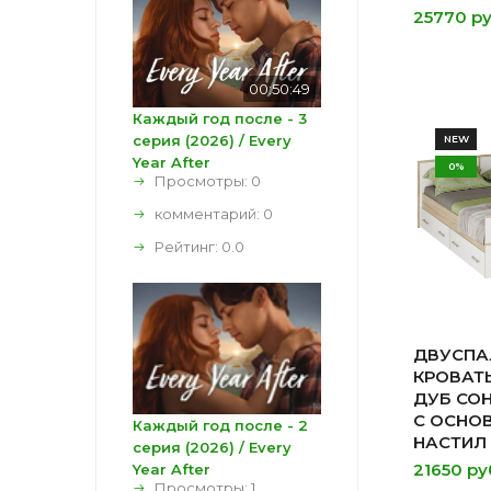
25770 ру
00:50:49
Каждый год после - 3
серия (2026) / Every
NEW
Year After
0%
Просмотры: 0
комментарий:
0
Рейтинг:
0.0
ДВУСПА
КРОВАТЬ
ДУБ СО
С ОСНО
Каждый год после - 2
НАСТИЛ 
серия (2026) / Every
21650 ру
Year After
Просмотры: 1