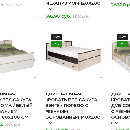
МЕХАНИЗМОМ 120Х200
б.
26320 р
25770 руб.
СМ
38290 руб.
38290 руб.
NEW
NEW
0%
0%
ЛЬНАЯ
ДВУСПАЛЬНАЯ
ДВУСП
 BTS САКУРА
КРОВАТЬ BTS САКУРА
КРОВАТ
НОМА / БЕЛЫЙ
ВЕНГЕ / ЛОРЕДО С
ДУБ СО
ВАНИЕМ
РЕЕЧНЫМ
С РЕЕЧ
160Х200 СМ
ОСНОВАНИЕМ 140Х200
ОСНОВА
СМ
СМ
б.
21650 руб.