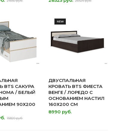
б.
26525 руб.
21650 руб.
26525 руб.
NEW
АЛЬНАЯ
ДВУСПАЛЬНАЯ
Ь BTS САКУРА
КРОВАТЬ BTS ФИЕСТА
НОМА / БЕЛЫЙ
ВЕНГЕ / ЛОРЕДО С
НЫМ
ОСНОВАНИЕМ НАСТИЛ
НИЕМ 90Х200
160Х200 СМ
8990 руб.
б.
15820 руб.