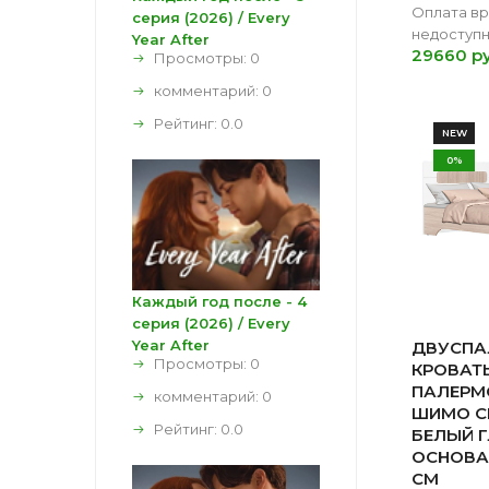
Оплата в
серия (2026) / Every
недоступ
Year After
29660 ру
Просмотры: 0
комментарий:
0
Рейтинг:
0.0
NEW
0%
Каждый год после - 4
серия (2026) / Every
Year After
ДВУСПА
Просмотры: 0
КРОВАТЬ
ПАЛЕРМО
комментарий:
0
ШИМО С
Рейтинг:
0.0
БЕЛЫЙ Г
ОСНОВА
СМ