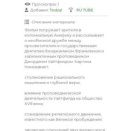
Просмотры
: 1
Добавил
:
Todzal
RU TUBE
Описание материала
:
Фильм погружает зрителя в
колониальную Америку и рассказывает
о необычной дружбе между
просветителем и государственным
деятелем Бенджамином Франклином и
харизматичным проповедником
Джорджем Уайтфилдом. Картина
показывает:
столкновение рационального
мышления и глубокой веры;
влияние проповеднической
деятельности Уайтфилда на общество
XVIII века;
становление религиозного движения,
известного как Великое пробуждение;
эволюцию отношений двух выдающихся