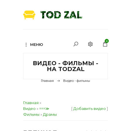
0
МЕНЮ
ВИДЕО - ФИЛЬМЫ -
НА TODZAL
Главная
Видео - фильмы
Главная
»
Видео
»
===≫
[
Добавить видео
]
Фильмы
»
Драмы