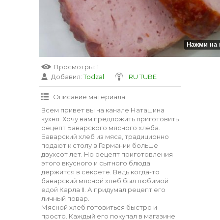
Нажми на 
Просмотры
: 1
Добавил
:
Todzal
RU TUBE
Описание материала
:
Всем привет вы на канале Наташина
кухня. Хочу вам предложить приготовить
рецепт Баварского мясного хлеба.
Баварский хлеб из мяса, традиционно
подают к столу в Германии больше
двухсот лет. Но рецепт приготовления
этого вкусного и сытного блюда
держится в секрете. Ведь когда-то
баварский мясной хлеб был любимой
едой Карла II. А придумал рецепт его
личный повар.
Мясной хлеб готовиться быстро и
просто. Каждый его покупал в магазине