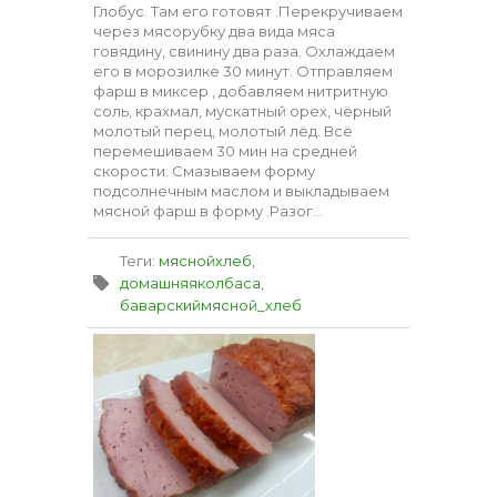
Глобус. Там его готовят .Перекручиваем
через мясорубку два вида мяса
говядину, свинину два раза. Охлаждаем
его в морозилке 30 минут. Отправляем
фарш в миксер , добавляем нитритную
соль, крахмал, мускатный орех, чёрный
молотый перец, молотый лёд. Всё
перемешиваем 30 мин на средней
скорости. Смазываем форму
подсолнечным маслом и выкладываем
мясной фарш в форму .Разог...
Теги
:
мяснойхлеб
,
домашняяколбаса
,
баварскиймясной_хлеб