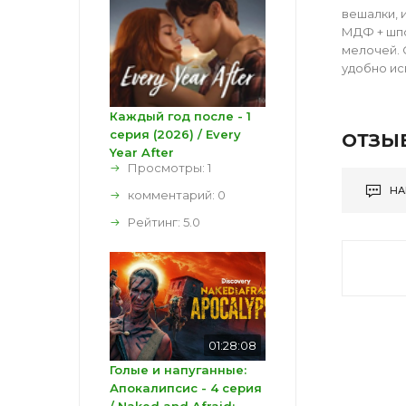
вешалки, 
МДФ + шпо
мелочей. 
удобно ис
Каждый год после - 1
серия (2026) / Every
ОТЗЫ
Year After
Просмотры: 1
НА
комментарий:
0
Рейтинг:
5.0
01:28:08
Голые и напуганные:
Апокалипсис - 4 серия