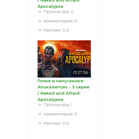
/ Naked and Afraid:
Apocalypse
Просмотры: 0
комментарий:
0
Рейтинг:
0.0
01:27:56
Голые и напуганные:
Апокалипсис - 3 серия
/ Naked and Afraid:
Apocalypse
Просмотры: 1
комментарий:
0
Рейтинг:
0.0