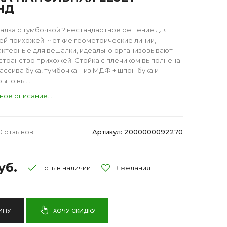
НД
алка с тумбочкой ? нестандартное решение для
ей прихожей. Четкие геометрические линии,
актерные для вешалки, идеально организовывают
странство прихожей. Стойка с плечиком выполнена
ассива бука, тумбочка – из МДФ + шпон бука и
ыто вы...
ное описание...
0 отзывов
Артикул: 2000000092270
уб.
Есть в наличии
ИНУ
ХОЧУ СКИДКУ