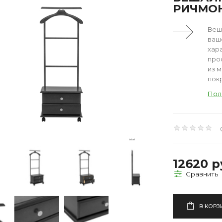
РИЧМО
Веш
ваш
хар
про
из м
покр
Пол
12620 р
В КОРЗ