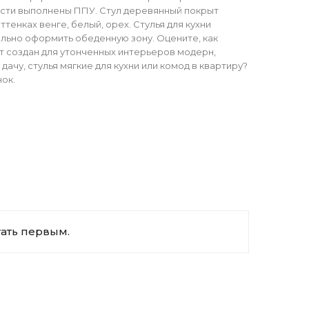
части выполнены ППУ. Стул деревянный покрыт
енках венге, белый, орех. Стулья для кухни
ильно оформить обеденную зону. Оцените, как
кт создан для утонченных интерьеров модерн,
ачу, стулья мягкие для кухни или комод в квартиру?
нок.
тать первым.