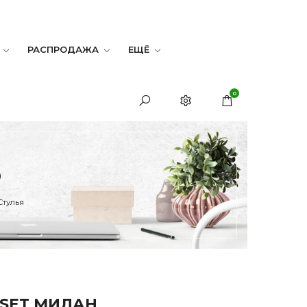
РАСПРОДАЖА
ЕЩЁ
0
Ь
Стулья
ESET МИЛАН