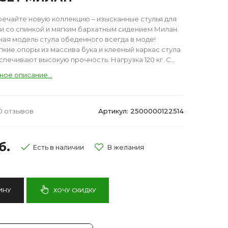
речайте новую коллекцию – изысканные стулья для
ни со спинкой и мягким бархатным сидением Милан.
ная модель стула обеденного всегда в моде!
пкие опоры из массива бука и клееный каркас стула
печивают высокую прочность. Нагрузка 120 кг. С...
ное описание...
0 отзывов
Артикул: 2500000122514
б.
Есть в наличии
ИНУ
ХОЧУ СКИДКУ