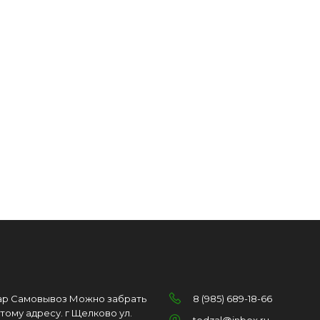
ар Самовывоз Можно забрать
8 (985) 689-18-66
этому адресу. г Щелково ул.