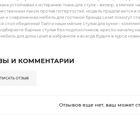
ана устойчивая к истиранию ткань для стула – велюр, а мягкие 
ественным лаком против потертостей, модель предлагается в отт
е и современная мебель для гостиной бренда Leset помогут ст
я стол обеденный Тайп и наши мягкие стулья для кухни – компле
Подбираете барные стулья без подлокотников, кресло-качалку на д
мебель для дома Leset в избранное и всегда будьте в курсе нови
ВЫ И КОММЕНТАРИИ
ПИСАТЬ ОТЗЫВ
Отзывов еще нет, ваш может с