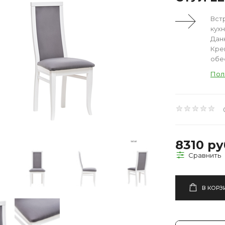
Вст
кух
Дан
Кре
обес
Пол
8310 ру
В КОРЗ