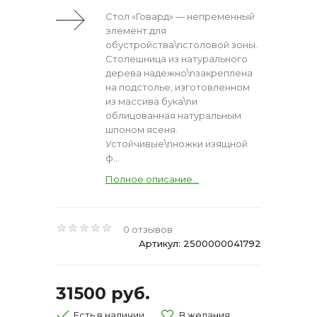
Стол «Говард» — непременный
элемент для
обустройства\nстоловой зоны.
Столешница из натурального
дерева надежно\nзакреплена
на подстолье, изготовленном
из массива бука\nи
облицованная натуральным
шпоном ясеня.
Устойчивые\nножки изящной
ф...
Полное описание...
0 отзывов
Артикул: 2500000041792
31500 руб.
Есть в наличии