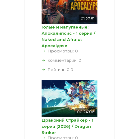
01:27:51
Голые и напуганные:
Апокалипсис - 1 серия /
Naked and Afraid:
Apocalypse
Просмотры: 0
комментарий:
0
Рейтинг:
0.0
00:24:06
Драконий Страйкер - 1
серия (2026) / Dragon
Striker
Просмотры: 0