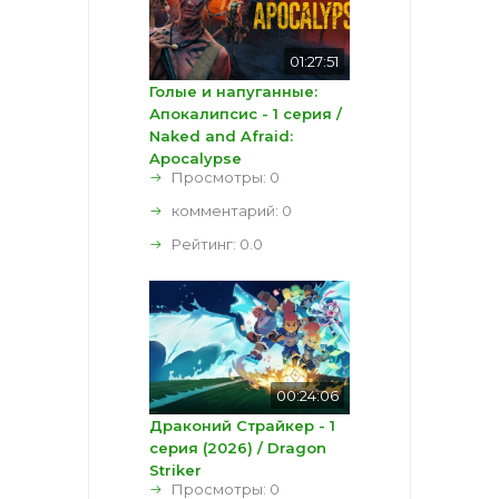
01:27:51
Голые и напуганные:
Апокалипсис - 1 серия /
Naked and Afraid:
Apocalypse
Просмотры: 0
комментарий:
0
Рейтинг:
0.0
00:24:06
Драконий Страйкер - 1
серия (2026) / Dragon
Striker
Просмотры: 0