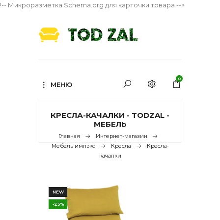
!-- Микроразметка Schema.org для карточки товара -->
0
МЕНЮ
КРЕСЛА-КАЧАЛКИ - TODZAL -
МЕБЕЛЬ
Главная
Интернет-магазин
Мебель импэкс
Кресла
Кресла-
качалки
NEW
-25%