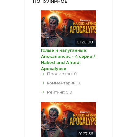
ПОПУЛЯРНОЕ
01:28:08
Голые и напуганные:
Апокалипсис - 4 серия /
Naked and Afraid:
Apocalypse
Просмотры: 0
комментарий:
0
Рейтинг:
0.0
01:27:56