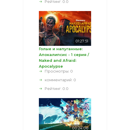
Рейтинг:
0.0
01:27:51
Голые и напуганные:
Апокалипсис - 1 серия /
Naked and Afraid:
Apocalypse
Просмотры: 0
комментарий:
0
Рейтинг:
0.0
00:24:06