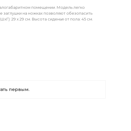
малогабаритном помещении. Модель легко
ые заглушки на ножках позволяют обезопасить
Г): 29 х 29 см. Высота сиденья от пола: 45 см.
тать первым.