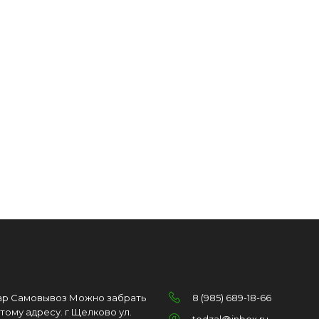
ар Самовывоз Можно забрать
8 (985) 689-18-66
этому адресу. г Щелково ул.