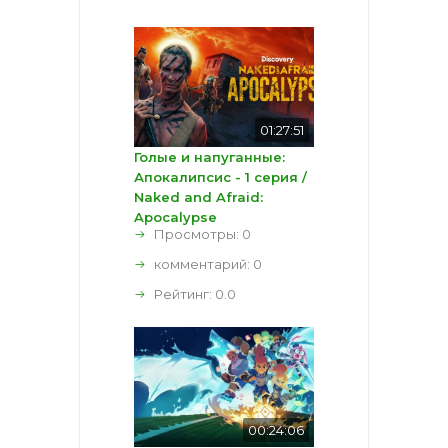
01:27:51
Голые и напуганные:
Апокалипсис - 1 серия /
Naked and Afraid:
Apocalypse
Просмотры: 0
комментарий:
0
Рейтинг:
0.0
00:24:06