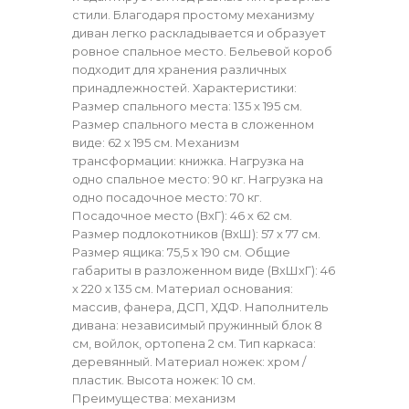
стили. Благодаря простому механизму
диван легко раскладывается и образует
ровное спальное место. Бельевой короб
подходит для хранения различных
принадлежностей. Характеристики:
Размер спального места: 135 х 195 см.
Размер спального места в сложенном
виде: 62 х 195 см. Механизм
трансформации: книжка. Нагрузка на
одно спальное место: 90 кг. Нагрузка на
одно посадочное место: 70 кг.
Посадочное место (ВхГ): 46 х 62 см.
Размер подлокотников (ВхШ): 57 х 77 см.
Размер ящика: 75,5 х 190 см. Общие
габариты в разложенном виде (ВхШхГ): 46
х 220 х 135 см. Материал основания:
массив, фанера, ДСП, ХДФ. Наполнитель
дивана: независимый пружинный блок 8
см, войлок, ортопена 2 см. Тип каркаса:
деревянный. Материал ножек: хром /
пластик. Высота ножек: 10 см.
Преимущества: механизм