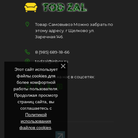
Товар Самовывоз Можно забрать по
этому адресу. г Щелково ул.
Заречная 146.
8 (985) 689-18-66
todzal@inbox.ru
Этот сайт использует
файлы cookies для
Подписывайся на нас в соцсетях:
более комфортной
работы пользователя.
Продолжая просмотр
страниц сайта, вы
соглашаетесь с
Политикой
использования
файлов cookies
.