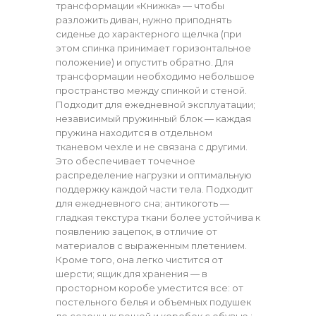
трансформации «Книжка» — чтобы
разложить диван, нужно приподнять
сиденье до характерного щелчка (при
этом спинка принимает горизонтальное
положение) и опустить обратно. Для
трансформации необходимо небольшое
пространство между спинкой и стеной.
Подходит для ежедневной эксплуатации;
независимый пружинный блок — каждая
пружина находится в отдельном
тканевом чехле и не связана с другими.
Это обеспечивает точечное
распределение нагрузки и оптимальную
поддержку каждой части тела. Подходит
для ежедневного сна; антикоготь —
гладкая текстура ткани более устойчива к
появлению зацепок, в отличие от
материалов с выраженным плетением.
Кроме того, она легко чистится от
шерсти; ящик для хранения — в
просторном коробе уместится все: от
постельного белья и объемных подушек
до сезонных вещей и коробок с обувью.;