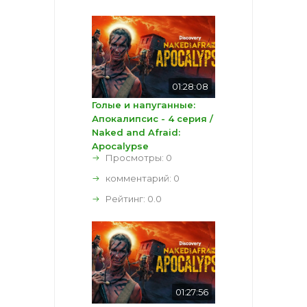
01:28:08
Голые и напуганные:
Апокалипсис - 4 серия /
Naked and Afraid:
Apocalypse
Просмотры: 0
комментарий:
0
Рейтинг:
0.0
01:27:56