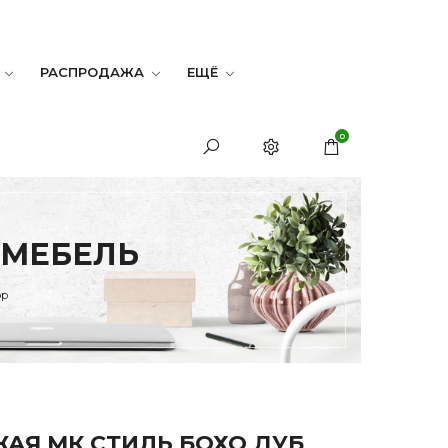
РАСПРОДАЖА
ЕЩЁ
0
 МЕБЕЛЬ
ор
АЯ МК СТИЛЬ БОХО ДУБ