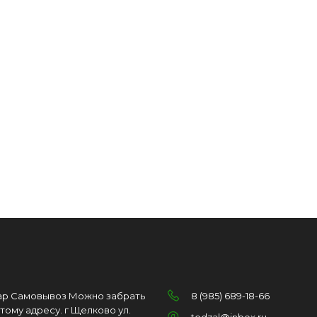
ар Самовывоз Можно забрать
8 (985) 689-18-66
этому адресу. г Щелково ул.