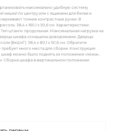
организовать максимально удобную систему
й нишей по центру или с ящиками для белья и
дчеркивают тонкие контрастные ручки. В
есоль: 38,4 х 160,1 х 50,6 см. Характеристики:
Тип штанги: продольная. Максимальная нагрузка на
и. Дверцы шкафа оснащены доводчиками. Дверцы
 (ВхШхГ): 38,4 х 80,1 х 50,6 см. Обратите
 требует много места для сборки. Конструкция
ы шкаф можно было поднять из положения «лежа»,
см. Сборка шкафа в вертикальном положении
тать первым.