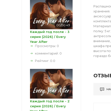
Распашной
хранения.
аксессуар
комплектац
00:50:49
Материал:
полку: 5 
Каждый год после - 3
антресоли
серия (2026) / Every
внимание,
Year After
Просмотры: 0
шкафа пре
высота по
комментарий:
0
гораздо б
Рейтинг:
0.0
ОТЗЫ
НА
Каждый год после - 2
серия (2026) / Every