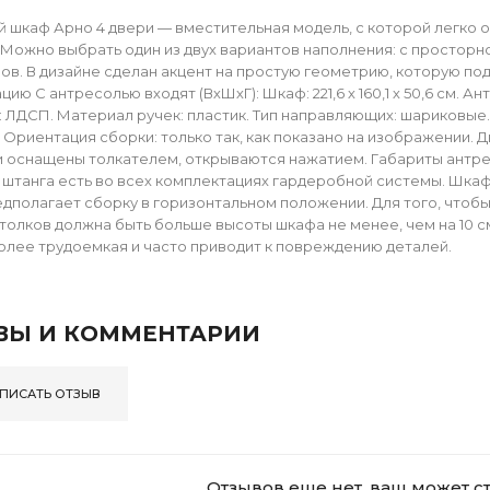
 шкаф Арно 4 двери — вместительная модель, с которой легко 
 Можно выбрать один из двух вариантов наполнения: с просторно
ов. В дизайне сделан акцент на простую геометрию, которую по
ию С антресолью входят (ВхШхГ): Шкаф: 221,6 х 160,1 х 50,6 см. Антр
 ЛДСП. Материал ручек: пластик. Тип направляющих: шариковые. 
кг. Ориентация сборки: только так, как показано на изображени
 оснащены толкателем, открываются нажатием. Габариты антресоли
 штанга есть во всех комплектациях гардеробной системы. Шкаф
дполагает сборку в горизонтальном положении. Для того, чтоб
толков должна быть больше высоты шкафа не менее, чем на 10 
олее трудоемкая и часто приводит к повреждению деталей.
ВЫ И КОММЕНТАРИИ
ПИСАТЬ ОТЗЫВ
Отзывов еще нет, ваш может с