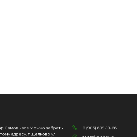
ар Самовывоз Можно забрать
8 (985) 689-18-66
этому адресу. г Щелково ул.