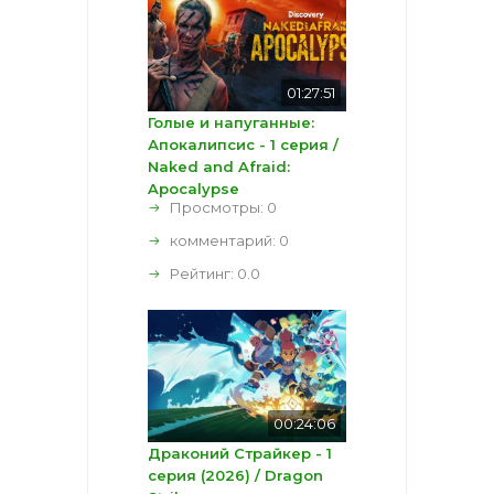
01:27:51
Голые и напуганные:
Апокалипсис - 1 серия /
Naked and Afraid:
Apocalypse
Просмотры: 0
комментарий:
0
Рейтинг:
0.0
00:24:06
Драконий Страйкер - 1
серия (2026) / Dragon