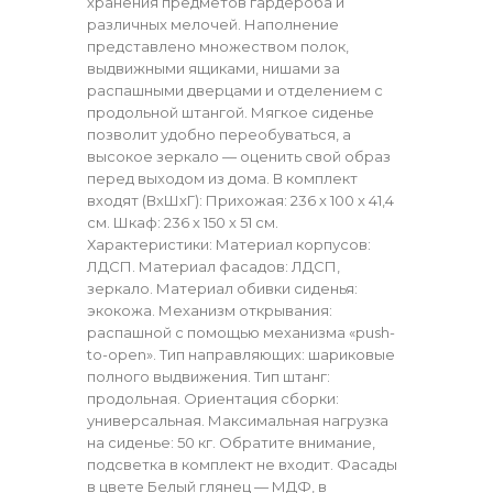
хранения предметов гардероба и
различных мелочей. Наполнение
представлено множеством полок,
выдвижными ящиками, нишами за
распашными дверцами и отделением с
продольной штангой. Мягкое сиденье
позволит удобно переобуваться, а
высокое зеркало — оценить свой образ
перед выходом из дома. В комплект
входят (ВхШхГ): Прихожая: 236 х 100 х 41,4
см. Шкаф: 236 х 150 х 51 см.
Характеристики: Материал корпусов:
ЛДСП. Материал фасадов: ЛДСП,
зеркало. Материал обивки сиденья:
экокожа. Механизм открывания:
распашной с помощью механизма «push-
to-open». Тип направляющих: шариковые
полного выдвижения. Тип штанг:
продольная. Ориентация сборки:
универсальная. Максимальная нагрузка
на сиденье: 50 кг. Обратите внимание,
подсветка в комплект не входит. Фасады
в цвете Белый глянец — МДФ, в