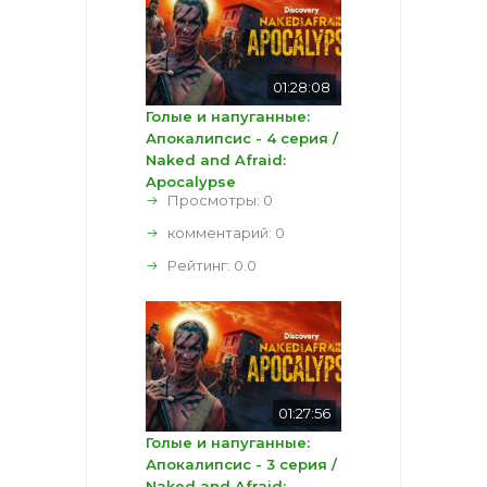
01:28:08
Голые и напуганные:
Апокалипсис - 4 серия /
Naked and Afraid:
Apocalypse
Просмотры: 0
комментарий:
0
Рейтинг:
0.0
01:27:56
Голые и напуганные:
Апокалипсис - 3 серия /
Naked and Afraid: