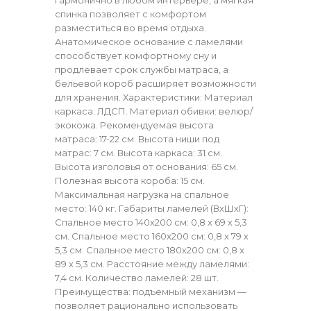
спинка позволяет с комфортом
разместиться во время отдыха.
Анатомическое основание с ламелями
способствует комфортному сну и
продлевает срок службы матраса, а
бельевой короб расширяет возможности
для хранения. Характеристики: Материал
каркаса: ЛДСП. Материал обивки: велюр/
экокожа. Рекомендуемая высота
матраса: 17-22 см. Высота ниши под
матрас: 7 см. Высота каркаса: 31 см.
Высота изголовья от основания: 65 см.
Полезная высота короба: 15 см.
Максимальная нагрузка на спальное
место: 140 кг. Габариты ламелей (ВхШхГ):
Спальное место 140х200 см: 0,8 х 69 х 5,3
см. Спальное место 160х200 см: 0,8 х 79 х
5,3 см. Спальное место 180х200 см: 0,8 х
89 х 5,3 см. Расстояние между ламелями:
7,4 см. Количество ламелей: 28 шт.
Преимущества: подъемный механизм —
позволяет рационально использовать