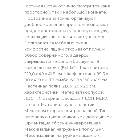
Гостиная Остин отлично смотрится как в
просторной, так и небольшой комнате.
Прозрачные витрины организуют
удобное хранение, при этом позволяют
продемонстрировать красивую посуду,
коллекцию книг и памятных сувениров.
Пользоваться мебелью очень
комфортно: ящики открывают полный
обзор содержимого, а дверцы
закрываются плавно и бесшумно. В
комплект входят (ВхШхГ): Шкаф-витрина:
229,8 х 40 х 41,8 см. Шкаф-витрина: 99,3 х
80 х 41,9 см. ТВ-тумба: 60,8 х 160 х 41,9 см.
Настенная полка: 21,6 х 120 х 20 см.
Характеристики: Материал корпусов:
ЛДСП. Материал фасадов: ЛДСП, МДФ,
стекло. Материал ручек: пластик.
Механизм открывания: распашной. Тип
направляющих: шариковые с доводчиком.
Ориентация сборки: универсальная.
Максимальная нагрузка на полку: 8 кг.
Максимальная нагрузка на ящик: 5 кг.