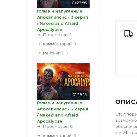
01:27:56
Голые и напуганные:
Апокалипсис - 3 серия
/ Naked and Afraid:
Apocalypse
Просмотры: 1
комментарий:
0
Рейтинг:
0.0
01:28:15
ОПИС
Голые и напуганные:
Апокалипсис - 2 серия
Стол под 
/ Naked and Afraid:
возможнос
Apocalypse
Просмотры: 0
обеспечив
мм. Матер
комментарий:
0