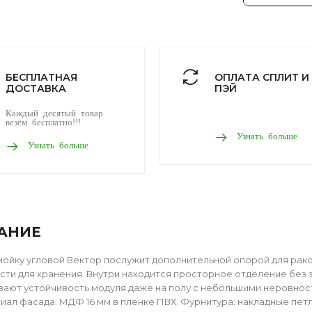
БЕСПЛАТНАЯ
ОПЛАТА СПЛИТ И
ДОСТАВКА
ПЭЙ
Каждый десятый товар
везём бесплатно!!!
Узнать больше
Узнать больше
АНИЕ
мойку угловой Вектор послужит дополнительной опорой для рако
ти для хранения. Внутри находится просторное отделение без 
ают устойчивость модуля даже на полу с небольшими неровност
иал фасада: МДФ 16 мм в пленке ПВХ. Фурнитура: накладные петл