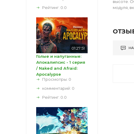
высоте. О
Рейтинг:
0.0
модуля, в
ОТЗЫ
01:27:51
НА
Голые и напуганные:
Апокалипсис - 1 серия
/ Naked and Afraid:
Apocalypse
Просмотры: 0
комментарий:
0
Рейтинг:
0.0