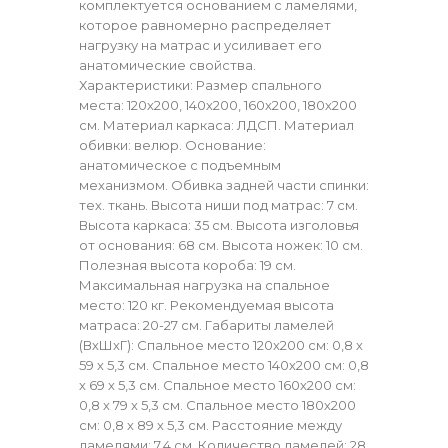
комплектуется основанием с ламелями,
которое равномерно распределяет
нагрузку на матрас и усиливает его
анатомические свойства.
Характеристики: Размер спального
места: 120х200, 140х200, 160х200, 180х200
см. Материал каркаса: ЛДСП. Материал
обивки: велюр. Основание:
анатомическое с подъемным
механизмом. Обивка задней части спинки:
тех. ткань. Высота ниши под матрас: 7 см.
Высота каркаса: 35 см. Высота изголовья
от основания: 68 см. Высота ножек: 10 см.
Полезная высота короба: 19 см.
Максимальная нагрузка на спальное
место: 120 кг. Рекомендуемая высота
матраса: 20-27 см. Габариты ламелей
(ВхШхГ): Спальное место 120х200 см: 0,8 х
59 х 5,3 см. Спальное место 140х200 см: 0,8
х 69 х 5,3 см. Спальное место 160х200 см:
0,8 х 79 х 5,3 см. Спальное место 180х200
см: 0,8 х 89 х 5,3 см. Расстояние между
ламелями: 7,4 см. Количество ламелей: 28