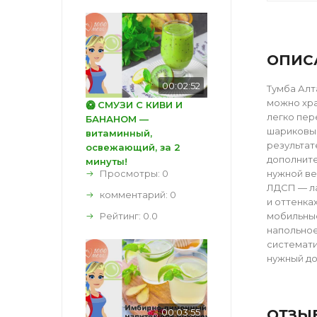
ОПИС
00:02:52
Тумба Алт
можно хра
🥝 СМУЗИ С КИВИ И
легко пер
БАНАНОМ —
шариковые
витаминный,
результат
освежающий, за 2
дополните
минуты!
Просмотры: 0
нужной ве
ЛДСП — ла
комментарий:
0
и оттенка
Рейтинг:
0.0
мобильные
напольное
системати
нужный до
00:03:55
ОТЗЫ