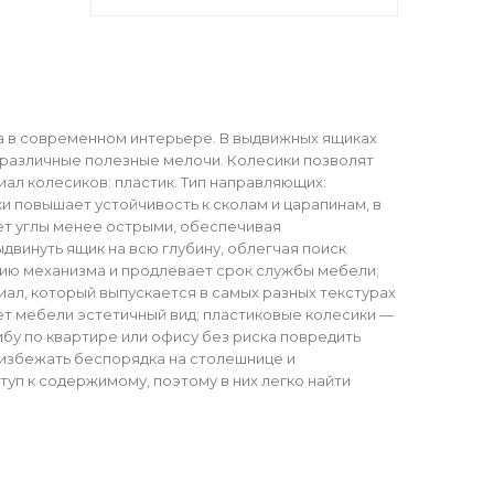
а в современном интерьере. В выдвижных ящиках
различные полезные мелочи. Колесики позволят
ал колесиков: пластик. Тип направляющих:
 повышает устойчивость к сколам и царапинам, в
ет углы менее острыми, обеспечивая
винуть ящик на всю глубину, облегчая поиск
ию механизма и продлевает срок службы мебели;
л, который выпускается в самых разных текстурах
ет мебели эстетичный вид; пластиковые колесики —
у по квартире или офису без риска повредить
 избежать беспорядка на столешнице и
п к содержимому, поэтому в них легко найти