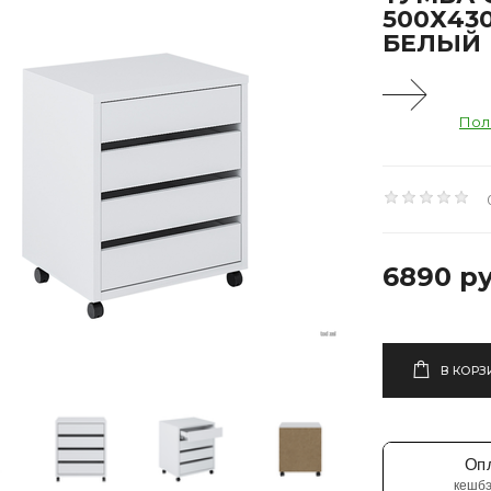
500Х43
БЕЛЫЙ
Пол
6890 ру
В КОРЗ