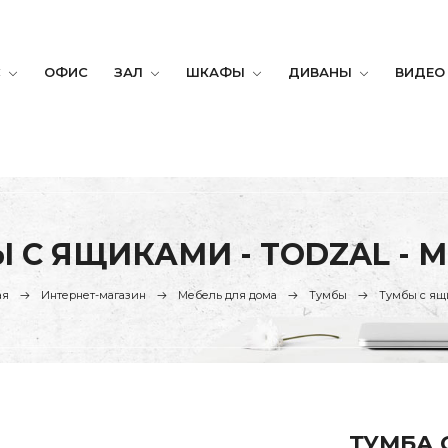
С
ОФИС
ЗАЛ
ШКАФЫ
ДИВАНЫ
ВИДЕО
 С ЯЩИКАМИ - TODZAL - 
ая
Интернет-магазин
Мебель для дома
Тумбы
Тумбы с я
ТУМБА 