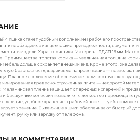
АНИЕ
ай 4 ящика станет удобным дополнением рабочего пространств
нить необходимые канцелярские принадлежности, документы и 
еместить модель. Характеристики: Материал: ЛДСП 16 мм. Матери
. Преимущества: толстая кромка — увеличенная толщина кромки
е мебель дольше сохраняет внешний вид. Кроме этого, она дела
льную безопасность; шариковые направляющие — позволяют выд
щи. Плавное скольжение обеспечивает комфортную эксплуатац
минированная древесно-стружечная плита — недорогой материа
х. Меламиновая пленка защищает от вредных испарений и прида
 и бесшумные колесики позволяют с легкостью перемещать тумб
 покрытие; удобное хранение в рабочей зоне — тумба поможет
зирует хранение. Выдвижные ящики обеспечивают быстрый досту
кумент, ручку или зарядку от телефона.
ВЫ И КОММЕНТАРИИ