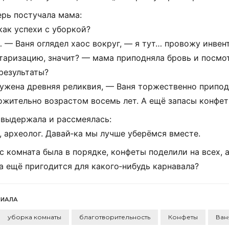
ерь
постучала
мама:
как
успехи
с
уборкой?
…
— Ваня
оглядел
хаос
вокруг,
— я
тут…
провожу
инвен
таризацию,
значит?
— мама
приподняла
бровь
и
посмо
результаты?
ужена
древняя
реликвия,
— Ваня
торжественно
припод
ожительно
возрастом
восемь
лет.
А
ещё
запасы
конфет
выдержала
и
рассмеялась:
,
археолог.
Давай‑ка
мы
лучше
уберёмся
вместе.
с
комната
была
в
порядке,
конфеты
поделили
на
всех,
а
ещё
пригодится
для
какого‑нибудь
карнавала?
РИАЛА
уборка комнаты
благотворительность
Конфеты
Ван