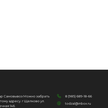
ар Самовывоз Можно забрать
8 (985) 689-18-66
этому адресу. г Щелково ул.
todzal@inbox.ru
ечная 146.