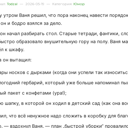
вал:
Todzal
—
2026-05-19
—
Категория:
Юмор
у
утром
Ваня
решил,
что
пора
наконец
навести
порядо
он
и
бодро
взялся
за
дело.
он
начал
разбирать
стол.
Старые
тетради,
фантики,
сл
быстро
образовало
внушительную
гору
на
полу.
Ваня
ма
ёл
к
шкафу.
а
он
вытащил:
ары
носков
с
дырками
(когда
они
успели
так
износитьс
логодний
гербарий,
который
уже
больше
напоминал
пы
тый
пакет
с
конфетами
(ура!);
ую
шапку,
в
которой
он
ходил
в
детский
сад
(как
она
во
ил,
что
всё
ненужное
надо
сложить
в
коробку
для
благ
о,
— вздохнул
Ваня,
— план
„быстрой
уборки“
провалилс