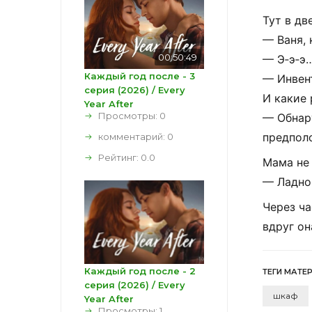
Тут
в
дв
—
Ваня,
00:50:49
—
Э‑э‑э
Каждый год после - 3
—
Инвен
серия (2026) / Every
И
какие
Year After
Просмотры: 0
—
Обнар
предпол
комментарий:
0
Рейтинг:
0.0
Мама
не
—
Ладно
Через
ча
вдруг
он
Каждый год после - 2
ТЕГИ МАТЕ
серия (2026) / Every
шкаф
Year After
Просмотры: 1