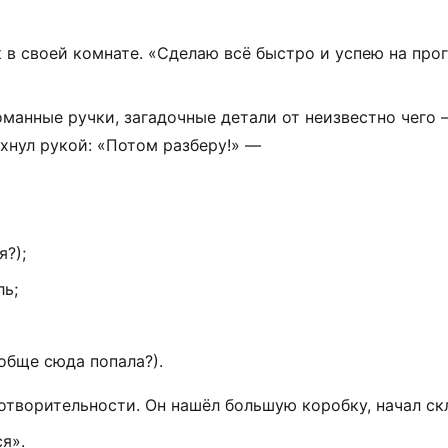
к
в
своей
комнате.
«Сделаю
всё
быстро
и
успею
на
прог
оманные
ручки,
загадочные
детали
от
неизвестно
чего
хнул
рукой:
«Потом
разберу!»
—
я?);
ль;
обще
сюда
попала?).
отворительности.
Он
нашёл
большую
коробку,
начал
ск
я».