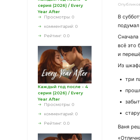
Опублико
серия (2026) / Every
Year After
В
суббот
Просмотры: 0
подумал
комментарий:
0
Рейтинг:
0.0
Сначала
всё
это
и
переш
Из
шкаф
три
п
Каждый год после - 4
прош
серия (2026) / Every
Year After
забы
Просмотры: 0
стар
комментарий:
0
Рейтинг:
0.0
Ваня
реш
«Отличн