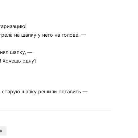
таризацию!
трела
на
шапку
у
него
на
голове.
—
нял
шапку,
—
!
Хочешь
одну?
а
старую
шапку
решили
оставить
—
,
,
,
,
я