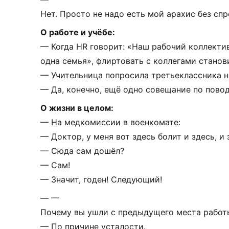
Нет.
Просто
не
надо
есть
мой
арахис
без
спр
О
работе
и
учёбе:
—
Когда
HR
говорит:
«Наш
рабочий
коллекти
одна
семья»,
флиртовать
с
коллегами
станов
—
Учительница
попросила
третьеклассника
н
—
Да,
конечно,
ещё
одно
совещание
по
пово
О
жизни
в
целом:
—
На
медкомиссии
в
военкомате:
—
Доктор,
у
меня
вот
здесь
болит
и
здесь,
и
—
Сюда
сам
дошёл?
—
Сам!
—
Значит,
годен!
Следующий!
—
—
Почему
вы
ушли
с
предыдущего
места
работ
—
По
причине
усталости.