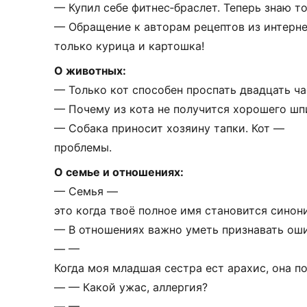
—
Купил
себе
фитнес‑браслет.
Теперь
знаю
т
—
Обращение
к
авторам
рецептов
из
интерне
только
курица
и
картошка!
О
животных:
—
Только
кот
способен
проспать
двадцать
ча
—
Почему
из
кота
не
получится
хорошего
шп
—
Собака
приносит
хозяину
тапки.
Кот
—
проблемы.
О
семье
и
отношениях:
—
Семья
—
это
когда
твоё
полное
имя
становится
синон
—
В
отношениях
важно
уметь
признавать
оши
—
—
Когда
моя
младшая
сестра
ест
арахис,
она
п
—
— Какой
ужас,
аллергия?
—
—