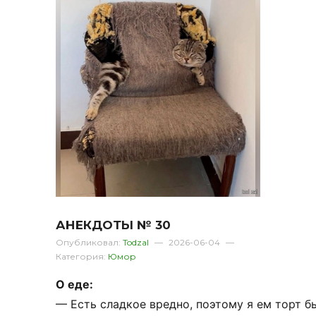
АНЕКДОТЫ № 30
Опубликовал:
Todzal
—
2026-06-04
—
Категория:
Юмор
О
еде:
—
Есть
сладкое
вредно,
поэтому
я
ем
торт
б