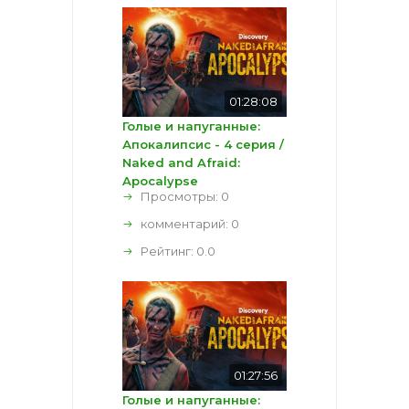
01:28:08
Голые и напуганные:
Апокалипсис - 4 серия /
Naked and Afraid:
Apocalypse
Просмотры: 0
комментарий:
0
Рейтинг:
0.0
01:27:56
Голые и напуганные: