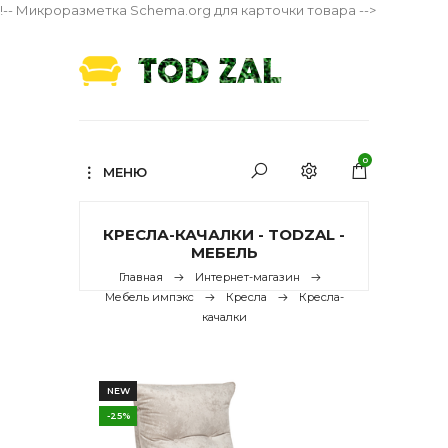
!-- Микроразметка Schema.org для карточки товара -->
0
МЕНЮ
КРЕСЛА-КАЧАЛКИ - TODZAL -
МЕБЕЛЬ
Главная
Интернет-магазин
Мебель импэкс
Кресла
Кресла-
качалки
NEW
-25%