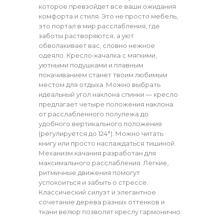
которое превзойдет все ваши ожидания
комфорта и стиля. Это не просто мебель,
это портал в мир расслабления, где
заботы растворяются, а уют
обволакивает вас, словно нежное
одеяло. Кресло-качалка с мягкими,
уютными подушками и плавным
покачиванием станет твоим любимым
местом для отдыха. Можно выбрать
идеальный угол наклона спинки — кресло
предлагает четыре положения наклона:
от расслабленного полулежа до
удобного вертикального положения
(регулируется до 124°). Можно читать
книгу или просто наслаждаться тишиной.
Механизм качания разработан для
максимального расслабления. Лёгкие,
ритмичные движения помогут
успокоиться и забыть о стрессе.
Классический силуэт и элегантное
сочетание дерева разных оттенков и
ткани велюр позволят креслу гармонично