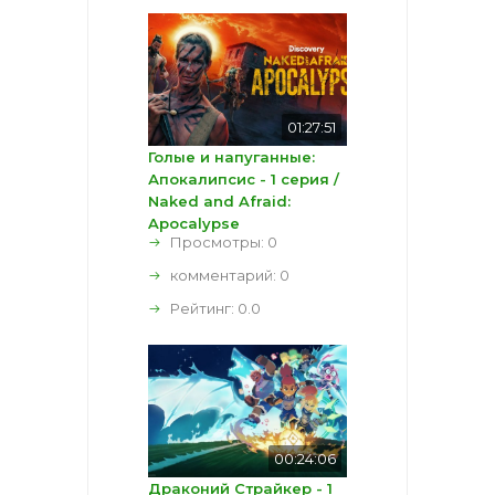
01:27:51
Голые и напуганные:
Апокалипсис - 1 серия /
Naked and Afraid:
Apocalypse
Просмотры: 0
комментарий:
0
Рейтинг:
0.0
00:24:06
Драконий Страйкер - 1