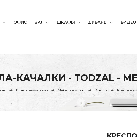
С
ОФИС
ЗАЛ
ШКАФЫ
ДИВАНЫ
ВИДЕО
ЛА-КАЧАЛКИ - TODZAL - М
вная
Интернет-магазин
Мебель импэкс
Кресла
Кресла-кач
КРЕСЛО