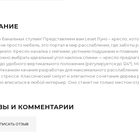
АНИЕ
о банальных стульях! Представляем вам Leset Луно – кресло, ко
о не просто мебель, это портал в мир расслабления, где заботы 
еяло. Кресло-качалка с мягкими, уютными подушками и плавны
ожно выбрать идеальный угол наклона спинки — кресло предлаг
до удобного вертикального положения (регулируется до 124°). М
Механизм качания разработан для максимального расслабления.
о стрессе. Классический силуэт и элегантное сочетание дерева 
о вписаться в любой интерьер. Оно станет не только местом отд
ВЫ И КОММЕНТАРИИ
ПИСАТЬ ОТЗЫВ