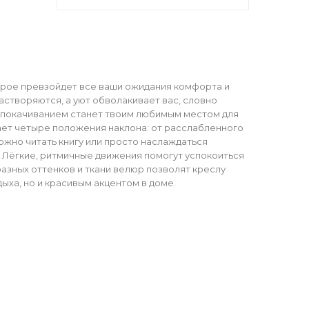
торое превзойдет все ваши ожидания комфорта и
растворяются, а уют обволакивает вас, словно
м покачиванием станет твоим любимым местом для
ает четыре положения наклона: от расслабленного
ожно читать книгу или просто наслаждаться
 Лёгкие, ритмичные движения помогут успокоиться
разных оттенков и ткани велюр позволят креслу
ыха, но и красивым акцентом в доме.