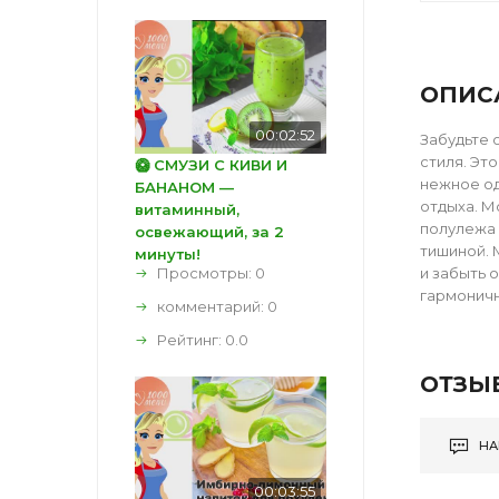
ОПИС
00:02:52
Забудьте 
стиля. Эт
🥝 СМУЗИ С КИВИ И
нежное од
БАНАНОМ —
отдыха. М
витаминный,
полулежа 
освежающий, за 2
тишиной. 
минуты!
Просмотры: 0
и забыть 
гармоничн
комментарий:
0
Рейтинг:
0.0
ОТЗЫ
НА
00:03:55