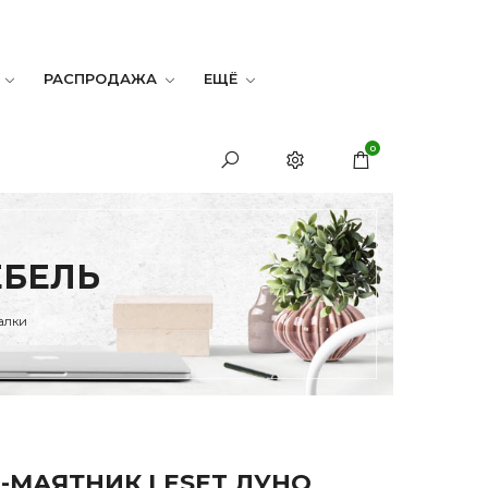
РАСПРОДАЖА
ЕЩЁ
0
ЕБЕЛЬ
алки
-МАЯТНИК LESET ЛУНО