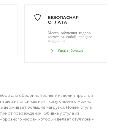
БЕЗОПАСНАЯ
ОПЛАТА
Место обучения кадров
влечет за собой процесс
внедрения
Узнать больше
выбор для обеденной зоны. У изделия простой
сти шеи и поясницы и мягкому сиденью можно
 выдерживает большие нагрузки. Ножки стула
е от повреждений. Обивка у стула из
морозного узора», который делает стул ярким