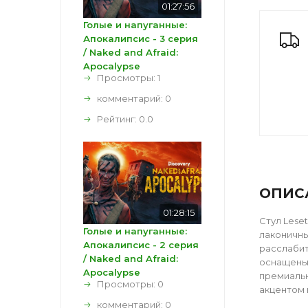
01:27:56
Голые и напуганные:
Апокалипсис - 3 серия
/ Naked and Afraid:
Apocalypse
Просмотры: 1
комментарий:
0
Рейтинг:
0.0
ОПИС
01:28:15
Стул Lese
Голые и напуганные:
лаконичны
Апокалипсис - 2 серия
расслабит
/ Naked and Afraid:
оснащены 
Apocalypse
премиальн
Просмотры: 0
акцентом 
комментарий:
0