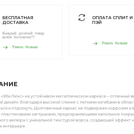
БЕСПЛАТНАЯ
ОПЛАТА СПЛИТ И
ДОСТАВКА
ПЭЙ
Каждый десятый товар
везём бесплатно!!!
Узнать больше
Узнать больше
АНИЕ
t «Эби Люкс» на устойчивом металлическом каркасе – отличный 
й дизайн: благодаря высокой спинке с легкими изгибами в обла
ься и отдохнуть. Долговечный каркас не подвержен коррозии и
пластиковыми заглушками, предохраняющими напольное покрыти
ого велюра с уникальной текстурой ворса, создающей эффект «
в интерьере.