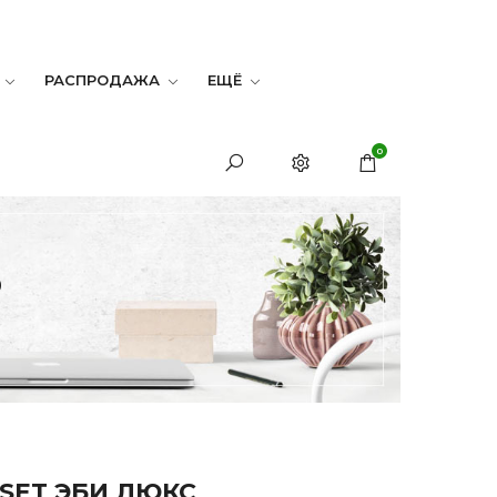
РАСПРОДАЖА
ЕЩЁ
0
Ь
ESET ЭБИ ЛЮКС