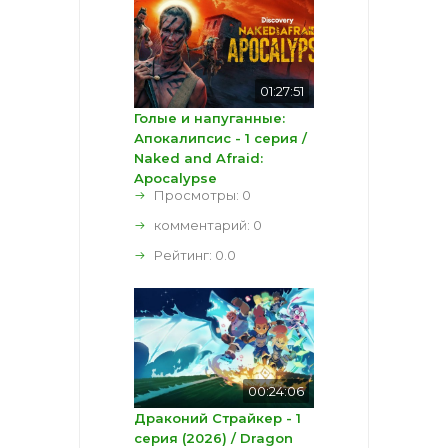
01:27:51
Голые и напуганные:
Апокалипсис - 1 серия /
Naked and Afraid:
Apocalypse
Просмотры: 0
комментарий:
0
Рейтинг:
0.0
00:24:06
Драконий Страйкер - 1
серия (2026) / Dragon