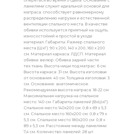
ламелями служит идеальной основой для
матраса: способствует равномерному
распределению нагрузки и естественной
вентиляции спального места. В качестве
обивки используется приятный на ощупь,
износостойкий и простой в уходе
материал. Габариты: Размер спального
места (ШхГ): 90 х 200, 140 х 200, 160 х 200
см. Материал каркаса: ЛДСП. Материал
обивки: велюр. Обивка задней части:
тех.ткань. Высота ниши под матрас: 6 см.
Высота каркаса: 31 см. Высота изголовья
от основания: 40 см. Толщина изголовья: 3
см. Основание: анатомическое.
Рекомендуемая высота матраса: 18-22 см.
Максимальная нагрузка на спальное
место: 140 см. Габариты ламелей (ВхШхГ):
Спальное место 140х200 см: 0,8 х 69 х 5,3
см. Спальное место 160х200 см: 0,8 х 79 х
5,3 см. Спальное место 180х200 см: 0,8 х
89 х 5,3 см. Расстояние между ламелями:
7,4 см. Количество ламелей: 28 шт.