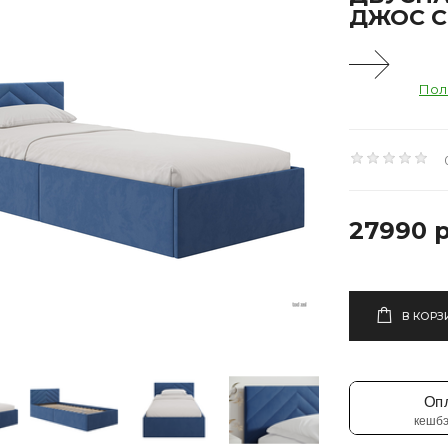
ДЖОС С
Пол
27990 р
В КОРЗ