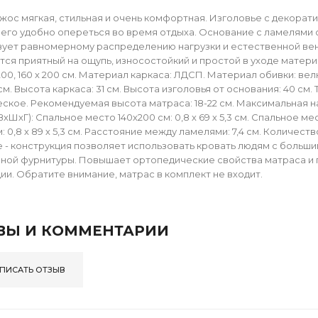
жос мягкая, стильная и очень комфортная. Изголовье с декорат
него удобно опереться во время отдыха. Основание с ламелями 
ует равномерному распределению нагрузки и естественной вент
тся приятный на ощупь, износостойкий и простой в уходе материа
 200, 160 х 200 см. Материал каркаса: ЛДСП. Материал обивки: ве
см. Высота каркаса: 31 см. Высота изголовья от основания: 40 см.
ское. Рекомендуемая высота матраса: 18-22 см. Максимальная на
хШхГ): Спальное место 140х200 см: 0,8 х 69 х 5,3 см. Спальное мес
м: 0,8 х 89 х 5,3 см. Расстояние между ламелями: 7,4 см. Количе
 - конструкция позволяет использовать кровать людям с больши
ной фурнитуры. Повышает ортопедические свойства матраса и 
и. Обратите внимание, матрас в комплект не входит.
ВЫ И КОММЕНТАРИИ
ПИСАТЬ ОТЗЫВ