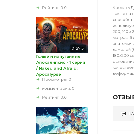
Рейтинг:
0.0
Кровать Д
также на 
способств
используе
200, 140 х
матрас: 6 
анатомиче
01:27:51
ламелей (В
180х200 с
Голые и напуганные:
основание
Апокалипсис - 1 серия
качествен
/ Naked and Afraid:
деформаци
Apocalypse
Просмотры: 0
комментарий:
0
ОТЗЫ
Рейтинг:
0.0
НА