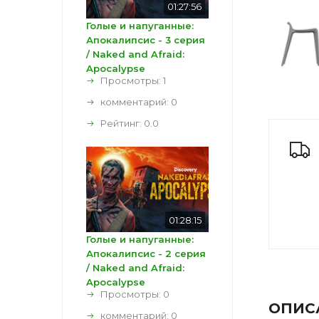
01:27:56
Голые и напуганные:
Апокалипсис - 3 серия
/ Naked and Afraid:
Apocalypse
Просмотры: 1
комментарий:
0
Рейтинг:
0.0
01:28:15
Голые и напуганные:
Апокалипсис - 2 серия
/ Naked and Afraid:
Apocalypse
Просмотры: 0
ОПИС
комментарий:
0