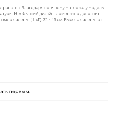
странства. Благодаря прочному материалу модель
ратуры. Необычный дизайн гармонично дополнит
мер сиденья (ШхГ): 32 х 45 см. Высота сиденья от
тать первым.