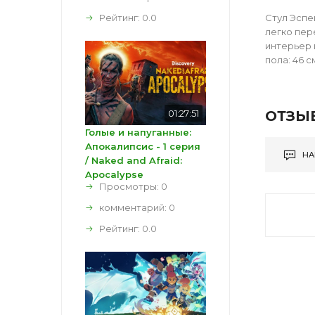
Рейтинг:
0.0
Стул Эспе
легко пер
интерьер 
пола: 46 с
01:27:51
ОТЗЫ
Голые и напуганные:
Апокалипсис - 1 серия
НА
/ Naked and Afraid:
Apocalypse
Просмотры: 0
комментарий:
0
Рейтинг:
0.0