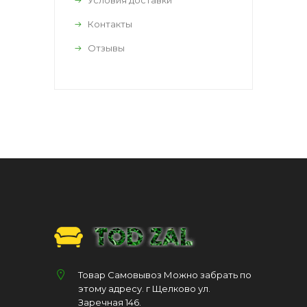
Контакты
Отзывы
Товар Самовывоз Можно забрать по
этому адресу. г Щелково ул.
Заречная 146.