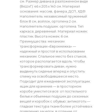
см. Размер дивана в разложенном виде
(ВхШхГ): 46 х 205 х 140 см. Материал
основания: массив, фанера, ДСП, ХДФ.
Наполнитель: независимый пружинный
блок 8 см, войлок, ортопена 2 см.
Наполнитель подушек: ортопена. Тип
каркаса: деревянный. Материал ножек:
пластик. Высота ножек: 6 см.
Преимущества: механизм
трансформации «Еврокнижка» —
надежный и простой в использовании
механизм. Спальное место без стыков,
которое располагается вдоль. Чтобы
трансформировать диван, нужно
выдвинуть сиденье вперед и опустить
спинку на освободившееся место.
Подходит для ежедневной эксплуатации;
ящик для хранения — в просторном
коробе уместится всё: от постельного
белья и объемных подушек до сезонных
вещей и коробок с обувью; антикоготь —
гладкая текстура ткани более устойчива к
появлению зацепок, в отличие от