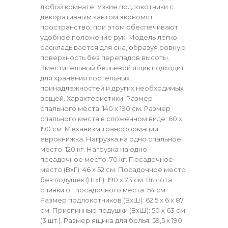
любой комнате. Узкие подлокотники с
декоративным кантом экономят
пространство, при этом обеспечивают
удобное положение рук. Модель легко
раскладывается для сна, образуя ровную
поверхность без перепадов высоты.
Вместительный бельевой ящик подходит
для хранения постельных
принадлежностей и других необходимых
вещей. Характеристики: Размер
спального места: 140 х 190 см. Размер
спального места в сложенном виде: 60 х
190 см. Механизм трансформации:
еврокнижка. Нагрузка на одно спальное
место: 120 кг. Нагрузка на одно
посадочное место: 70 кг. Посадочное
место (ВхГ): 46 х 52 см. Посадочное место
без подушек (ШхГ): 190 х 73 см. Высота
спинки от посадочного места: 54 см.
Размер подлокотников (ВхШ): 62,5 х 6 х 87
см. Приспинные подушки (ВхШ): 50 х 63 см
(3 шт.). Размер ящика для белья: 59,5 х 190