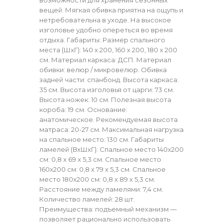
вещей. Мягкая обивка приятна на ощупь и
нетребовательна в уходе. На высокое
изголовье удобно опереться во время
отдыха. Габариты: Размер спального
места (ШхГ): 140 х 200, 160 х 200, 180 х 200
см. Материал каркаса: ДСП. Материал
обивки: велюр / микровелюр. Обивка
задней части: спанбонд. Высота каркаса:
35 см. Высота изголовья от царги: 73 см.
Высота ножек: 10 см. Полезная высота
короба: 19 см. Основание:
анатомическое. Рекомендуемая высота
матраса: 20-27 см. Максимальная нагрузка
на спальное место: 130 см. Габариты
ламелей (ВхШхГ): Спальное место 140х200
см: 0,8 х 69 х 5,3 см. Спальное место
160х200 см: 0,8 х 79 х 5,3 см. Спальное
место 180х200 см: 0,8 х 89 х 5,3 см.
Расстояние между ламелями: 7,4 см.
Количество ламелей: 28 шт.
Преимущества: подъемный механизм —
позволяет рационально использовать