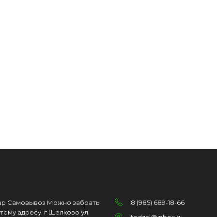
ар Самовывоз Можно забрать
8 (985) 689-18-66
этому адресу. г Щелково ул.