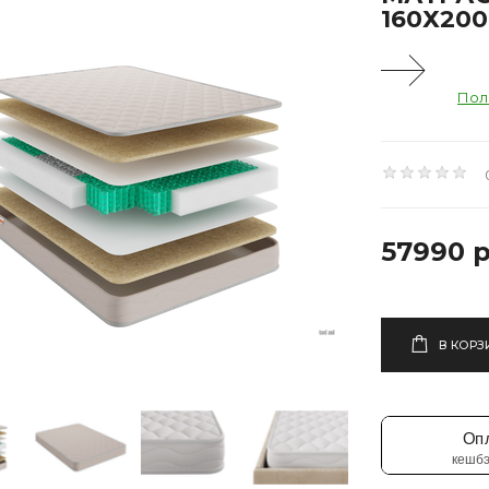
160Х200
Пол
57990 р
В КОРЗ