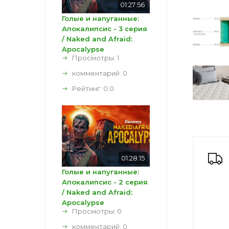
01:27:56
Голые и напуганные:
Апокалипсис - 3 серия
/ Naked and Afraid:
Apocalypse
Просмотры: 1
комментарий:
0
Рейтинг:
0.0
01:28:15
Голые и напуганные:
Апокалипсис - 2 серия
/ Naked and Afraid:
Apocalypse
Просмотры: 0
комментарий:
0