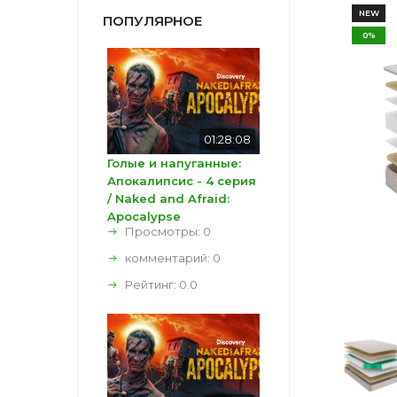
NEW
ПОПУЛЯРНОЕ
0%
01:28:08
Голые и напуганные:
Апокалипсис - 4 серия
/ Naked and Afraid:
Apocalypse
Просмотры: 0
комментарий:
0
Рейтинг:
0.0