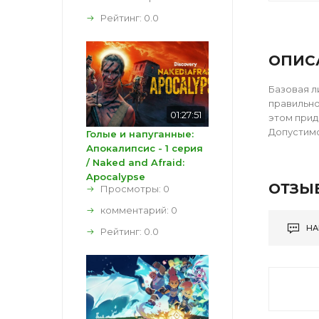
Рейтинг:
0.0
ОПИС
Базовая л
правильно
01:27:51
этом прид
Допустимо
Голые и напуганные:
Апокалипсис - 1 серия
/ Naked and Afraid:
Apocalypse
ОТЗЫ
Просмотры: 0
комментарий:
0
НА
Рейтинг:
0.0