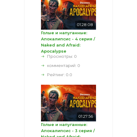
01:28:08
Голые и напуганные:
Апокалипсис - 4 серия /
Naked and Afraid:
Apocalypse
Просмотры: 0
комментарий:
0
Рейтинг:
0.0
01:27:56
Голые и напуганные:
Апокалипсис - 3 серия /
Naked and Afraid: