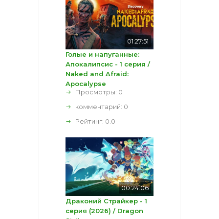
01:27:51
Голые и напуганные:
Апокалипсис - 1 серия /
Naked and Afraid:
Apocalypse
Просмотры: 0
комментарий:
0
Рейтинг:
0.0
00:24:06
Драконий Страйкер - 1
серия (2026) / Dragon