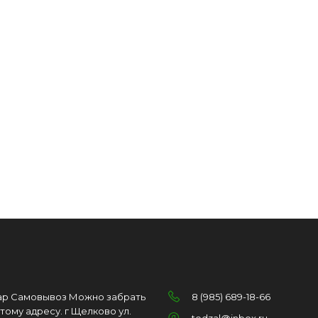
ар Самовывоз Можно забрать
8 (985) 689-18-66
этому адресу. г Щелково ул.