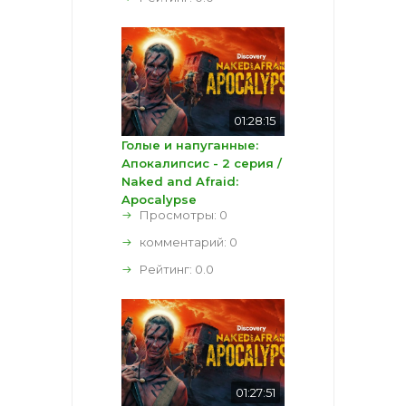
01:28:15
Голые и напуганные:
Апокалипсис - 2 серия /
Naked and Afraid:
Apocalypse
Просмотры: 0
комментарий:
0
Рейтинг:
0.0
01:27:51