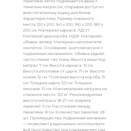
ламелями легко поднимается даже с
тяжелым матрасом, открывая доступ ко
вместительному ящику для белья.
Характеристики: Размер спального
места: 120 х 200, 140 х 200, 160 х 200, 180 х
200 см. Материал каркаса: ЛДСП.
Материал дна короба: МДФ. Материал
обивки: велюр. Материал наполнителя:
синтепон. Основание: анатомическое с
подъемным механизмом. Обивка задней
части спинки: тех.ткань. Высота ниши под
матрас: 7 см. Высота каркаса: 31 см.
Высота изголовья от царги: 71 см. Высота
ножек: 12 см. Полезная высота короба: 15
см. Толщина царги: 5,5 см. Толщина
изножья: 10 см. Максимальная нагрузка на
спальное место: 120 кг. Рекомендуемая
высота матраса: 18-27 см. Ширина
ламелей: 5 см. Расстояние между
ламелями: 8 см. Количество ламелей: 28
шт. Преимущества: подъемный механизм
— позволяет рационально использовать
всё пространство под спальным местом,