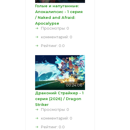
Голые и напуганные:
Апокалипсис - 1 серия
/ Naked and Afraid:
Apocalypse
Просмотры: 0
комментарий:
0
Рейтинг:
0.0
00:24:06
Драконий Страйкер - 1
серия (2026) / Dragon
Striker
Просмотры: 0
комментарий:
0
Рейтинг:
0.0