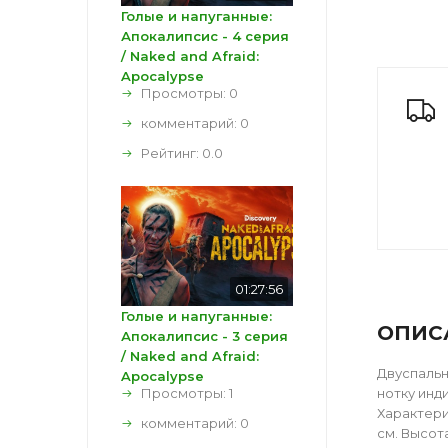
Голые и напуганные:
Апокалипсис - 4 серия
/ Naked and Afraid:
Apocalypse
Просмотры: 0
комментарий:
0
Рейтинг:
0.0
01:27:56
Голые и напуганные:
ОПИС
Апокалипсис - 3 серия
/ Naked and Afraid:
Двуспальн
Apocalypse
Просмотры: 1
нотку инд
Характери
комментарий:
0
см. Высот