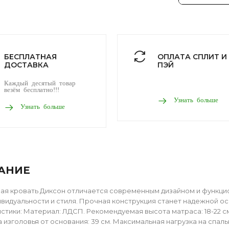
БЕСПЛАТНАЯ
ОПЛАТА СПЛИТ И
ДОСТАВКА
ПЭЙ
Каждый десятый товар
везём бесплатно!!!
Узнать больше
Узнать больше
АНИЕ
ая кровать Диксон отличается современным дизайном и функци
ивидуальности и стиля. Прочная конструкция станет надежной о
стики: Материал: ЛДСП. Рекомендуемая высота матраса: 18-22 см.
а изголовья от основания: 39 см. Максимальная нагрузка на спаль