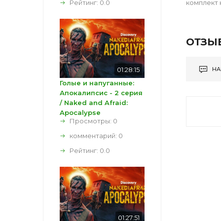
Рейтинг:
0.0
комплект 
ОТЗЫ
01:28:15
НА
Голые и напуганные:
Апокалипсис - 2 серия
/ Naked and Afraid:
Apocalypse
Просмотры: 0
комментарий:
0
Рейтинг:
0.0
01:27:51