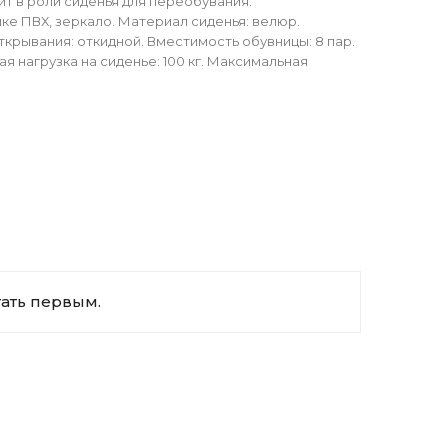
т в роли сиденья для переобувания.
е ПВХ, зеркало. Материал сиденья: велюр.
крывания: откидной. Вместимость обувницы: 8 пар.
я нагрузка на сиденье: 100 кг. Максимальная
тать первым.