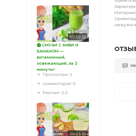
оценить в
Характери
Материал 
Ориентаци
нагрузка н
00:02:52
🥝 СМУЗИ С КИВИ И
ОТЗЫ
БАНАНОМ —
витаминный,
освежающий, за 2
НА
минуты!
Просмотры: 0
комментарий:
0
Рейтинг:
0.0
00:03:55