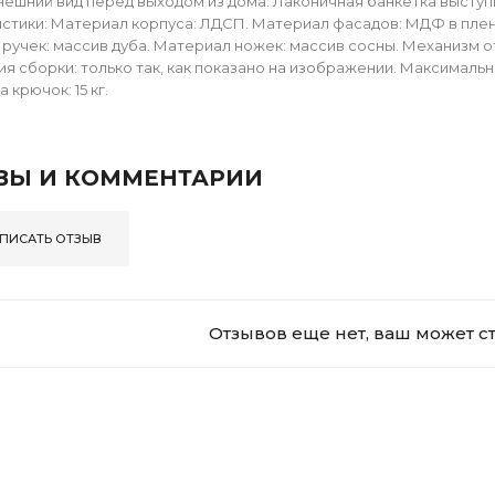
нешний вид перед выходом из дома. Лаконичная банкетка выступи
стики: Материал корпуса: ЛДСП. Материал фасадов: МДФ в пленк
ручек: массив дуба. Материал ножек: массив сосны. Механизм от
я сборки: только так, как показано на изображении. Максимальна
а крючок: 15 кг.
ВЫ И КОММЕНТАРИИ
ПИСАТЬ ОТЗЫВ
Отзывов еще нет, ваш может с