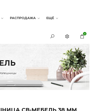
РАСПРОДАЖА
ЕЩЁ
0
БЕЛЬ
толешницы
НИЦА СВ-МЕБЕЛЬ 38 ММ