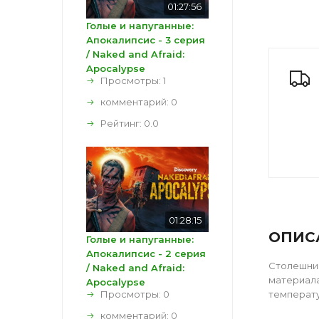
01:27:56
Голые и напуганные:
Апокалипсис - 3 серия
/ Naked and Afraid:
Apocalypse
Просмотры: 1
комментарий:
0
Рейтинг:
0.0
01:28:15
ОПИС
Голые и напуганные:
Апокалипсис - 2 серия
Столешниц
/ Naked and Afraid:
материала
Apocalypse
Просмотры: 0
температу
комментарий:
0