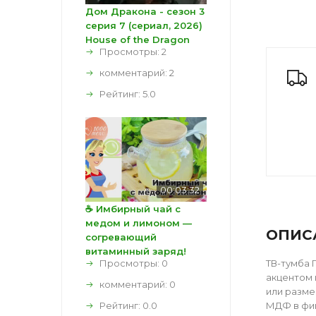
Дом Дракона - сезон 3
серия 7 (сериал, 2026)
House of the Dragon
Просмотры: 2
комментарий:
2
Рейтинг:
5.0
00:03:32
☕ Имбирный чай с
медом и лимоном —
ОПИС
согревающий
витаминный заряд!
Просмотры: 0
ТВ-тумба 
акцентом 
комментарий:
0
или разме
Рейтинг:
0.0
МДФ в фин