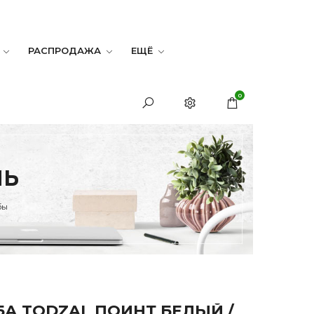
РАСПРОДАЖА
ЕЩЁ
0
ЛЬ
бы
БА TODZAL ПОИНТ БЕЛЫЙ /