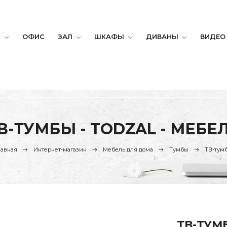
С
ОФИС
ЗАЛ
ШКАФЫ
ДИВАНЫ
ВИДЕО
В-ТУМБЫ - TODZAL - МЕБЕ
лавная
Интернет-магазин
Мебель для дома
Тумбы
ТВ-тум
ТВ-ТУМ