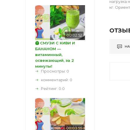
нагрузка н
кг. Ориен
ОТЗЫ
00:02:52
🥝 СМУЗИ С КИВИ И
НА
БАНАНОМ —
витаминный,
освежающий, за 2
минуты!
Просмотры: 0
комментарий:
0
Рейтинг:
0.0
00:03:55