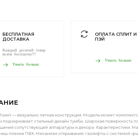
БЕСПЛАТНАЯ
ОПЛАТА СПЛИТ И
ДОСТАВКА
ПЭЙ
Каждый десятый товар
везём бесплатно!!!
Узнать больше
Узнать больше
АНИЕ
Поинт — визуально легкая конструкция. Модель может комплект
и подчеркивает стильный дизайн тумбы. Широкая поверхность п
щения сопутствующей аппаратуры и декора. Характеристики: Ма
иш-пленке ПВХ. Механизм открывания: газлифты с системой «pus