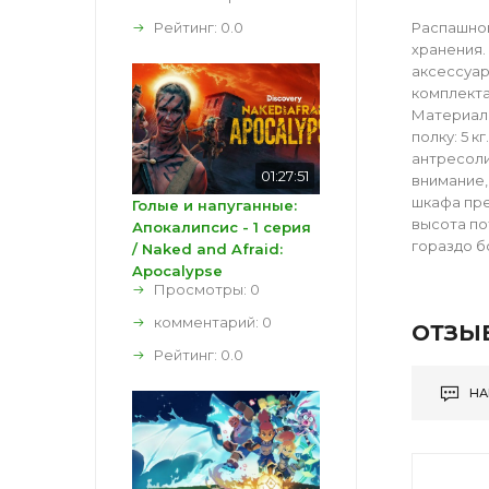
Рейтинг:
0.0
Распашной
хранения.
аксессуар
комплектац
Материал:
полку: 5 
антресоли
01:27:51
внимание,
шкафа пре
Голые и напуганные:
высота по
Апокалипсис - 1 серия
гораздо б
/ Naked and Afraid:
Apocalypse
Просмотры: 0
комментарий:
0
ОТЗЫ
Рейтинг:
0.0
НА