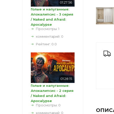
01:27:56
Голые и напуганные:
Апокалипсис - 3 серия
/ Naked and Afraid:
Apocalypse
Просмотры: 1
комментарий:
0
Рейтинг:
0.0
01:28:15
Голые и напуганные:
Апокалипсис - 2 серия
/ Naked and Afraid:
Apocalypse
Просмотры: 0
ОПИС
комментарий:
0