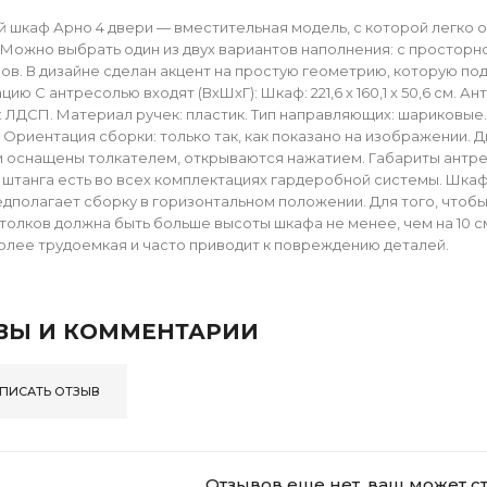
 шкаф Арно 4 двери — вместительная модель, с которой легко 
 Можно выбрать один из двух вариантов наполнения: с просторно
ов. В дизайне сделан акцент на простую геометрию, которую по
ию С антресолью входят (ВхШхГ): Шкаф: 221,6 х 160,1 х 50,6 см. Антр
 ЛДСП. Материал ручек: пластик. Тип направляющих: шариковые. 
кг. Ориентация сборки: только так, как показано на изображени
 оснащены толкателем, открываются нажатием. Габариты антресоли
 штанга есть во всех комплектациях гардеробной системы. Шкаф
дполагает сборку в горизонтальном положении. Для того, чтоб
толков должна быть больше высоты шкафа не менее, чем на 10 
олее трудоемкая и часто приводит к повреждению деталей.
ВЫ И КОММЕНТАРИИ
ПИСАТЬ ОТЗЫВ
Отзывов еще нет, ваш может с