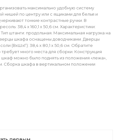
организовать максимально удобную систему
й нишей по центру или с ящиками для белья и
дчеркивают тонкие контрастные ручки. В
есоль: 38,4 х 160,1 х 50,6 см. Характеристики:
Тип штанги: продольная. Максимальная нагрузка на
и. Дверцы шкафа оснащены доводчиками. Дверцы
 (ВхШхГ): 38,4 х 80,1 х 50,6 см. Обратите
 требует много места для сборки. Конструкция
ы шкаф можно было поднять из положения «лежа»,
см. Сборка шкафа в вертикальном положении
тать первым.