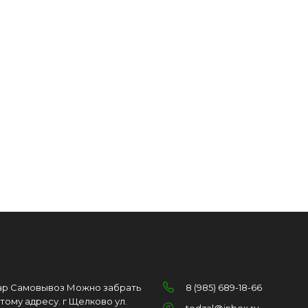
ар Самовывоз Можно забрать
8 (985) 689-18-66
этому адресу. г Щелково ул.