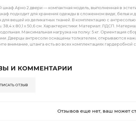
 шкаф Арно 2 двери — компактная модель, выполненная в эстети
каф подходит для хранения одежды в сложенном виде, белья и д
для вещей из деликатных тканей. В комплектацию с антресолью вход
: 38,4 х 80,1 х 50,6 см. Характеристики: Материал: ЛДСП. Матери
родольная. Максимальная нагрузка на полку: 5 кг. Ориентация с
ми. Дверцы антресоли оснащены толкателем, открываются нажатие
ите внимание, штанга есть во всех комплектациях гардеробной 
ВЫ И КОММЕНТАРИИ
ПИСАТЬ ОТЗЫВ
Отзывов еще нет, ваш может с