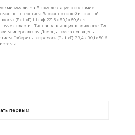
ке минимализма. В комплектации с полками и
омашнего текстиля. Вариант с нишей и штангой
ят (ВхШхГ): Шкаф: 221,6 х 80,1 х 50,6 см.
ал ручек: пластик. Тип направляющих: шариковые. Тип
борки: универсальная. Дверцы шкафа оснащены
м. Габариты антресоли (ВхШхГ): 38,4 х 80,1 х 50,6
системы.
тать первым.