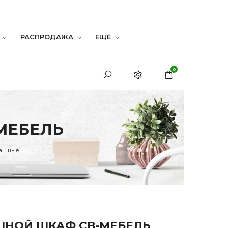
РАСПРОДАЖА
ЕЩЁ
0
МЕБЕЛЬ
пашные
НОЙ ШКАФ СВ-МЕБЕЛЬ