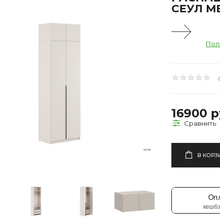
СЕУЛ М
Пол
16900 р
В КОРЗ