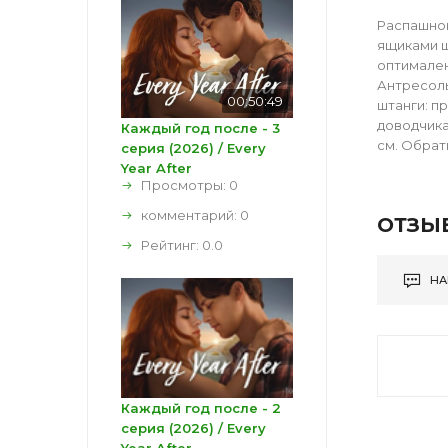
Распашной
ящиками ш
оптимален 
Антресоль
00:50:49
штанги: п
доводчика
Каждый год после - 3
см. Обрат
серия (2026) / Every
Year After
Просмотры: 0
комментарий:
0
ОТЗЫ
Рейтинг:
0.0
НА
Каждый год после - 2
серия (2026) / Every