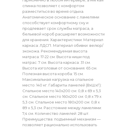
спинка позволяет с комфортом
разместиться во время отдыха.
Анатомическое основание с ламелями
способствует комфортному сну и
продлевает срок службы матраса, а
бельевой короб расширяет возможности
для хранения. Характеристики: Материал
каркаса: ЛДСП. Материал обивки: велюр/
экокожа. Рекомендуемая высота
матраса: 17-22 см. Высота ниши под
матрас: 7 см. Высота каркаса: 31 см.
Высота изголовья от основания: 65 см.
Полезная высота короба: 15 см.
Максимальная нагрузка на спальное
место: 140 кг. Габариты ламелей (ВхШхГ):
Спальное место 140х200 см: 0,8 х 69 х 5,3
см. Спальное место 160х200 см: 0,8 х 79 х
5,3 см. Спальное место 180х200 см: 0,8 х
89 х 5,3 см. Расстояние между ламелями:
7,4 см. Количество ламелей: 28 шт.
Преимущества: подъемный механизм —
позволяет рационально использовать