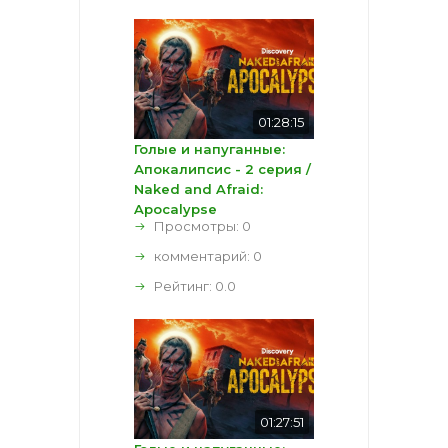
01:28:15
Голые и напуганные:
Апокалипсис - 2 серия /
Naked and Afraid:
Apocalypse
Просмотры: 0
комментарий:
0
Рейтинг:
0.0
01:27:51