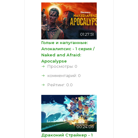
01:27:51
Голые и напуганные:
Апокалипсис - 1 серия /
Naked and Afraid:
Apocalypse
Просмотры: 0
комментарий:
0
Рейтинг:
0.0
00:24:06
Драконий Страйкер - 1