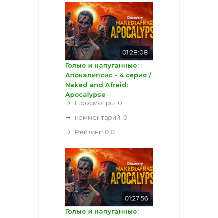
01:28:08
Голые и напуганные:
Апокалипсис - 4 серия /
Naked and Afraid:
Apocalypse
Просмотры: 0
комментарий:
0
Рейтинг:
0.0
01:27:56
Голые и напуганные: