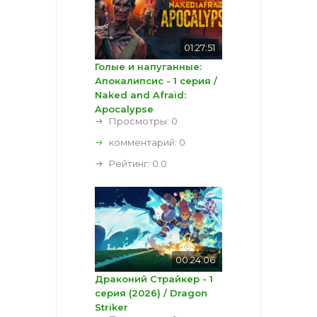
01:27:51
Голые и напуганные:
Апокалипсис - 1 серия /
Naked and Afraid:
Apocalypse
Просмотры: 0
комментарий:
0
Рейтинг:
0.0
00:24:06
Драконий Страйкер - 1
серия (2026) / Dragon
Striker