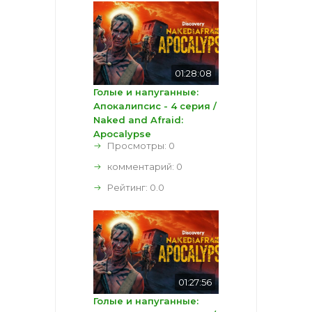
01:28:08
Голые и напуганные:
Апокалипсис - 4 серия /
Naked and Afraid:
Apocalypse
Просмотры: 0
комментарий:
0
Рейтинг:
0.0
01:27:56
Голые и напуганные: