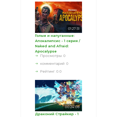
01:27:51
Голые и напуганные:
Апокалипсис - 1 серия /
Naked and Afraid:
Apocalypse
Просмотры: 0
комментарий:
0
Рейтинг:
0.0
00:24:06
Драконий Страйкер - 1