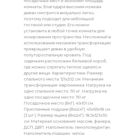
посадочных мест и экономит площадь
комнаты. Благодаря высоким ножкам
диван смотрится визуально легко,
поэтому подходит для небольшой
гостиной или студии. Его можно
установить в любой точке комнаты для
зонирования пространства. Несложный в
использовании механизм трансформации
превращает диван в удобную
полутороспальную кровать. Под
сиденьем расположен бельевой короб,
где можно спрятать теплое одеяло и
другие вещи. Характеристики: Размер
спального места: 121х202 см. Механизм
трансформации: еврокнижка. Нагрузка на
одно спальное место: 110 кг. Нагрузка на
одно посадочное место: 110 кг.
Посадочное место (ВхГ): 41х101 см.
Приспинные подушки (ВхШхГ): 45х65х18 см
(3 шт.). Размер ящика (ВхШхГ): 18,5х123х50
см. Материал основания: массив, фанера,
ДСП, ДВП. Наполнитель: пенополиуретан.
Наполнитель подушек: чипсы